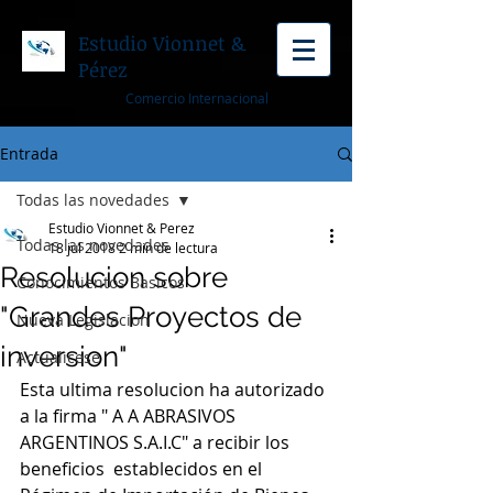
Estudio Vionnet &
Pérez
Comercio Internacional
Entrada
Todas las novedades
Estudio Vionnet & Perez
Todas las novedades
18 jul 2018
2 min de lectura
Resolucion sobre
Conocimientos Basicos
"Grandes Proyectos de
Nueva Legislacion
inversion"
Actualicese
Esta ultima resolucion ha autorizado 
a la firma " A A ABRASIVOS 
ARGENTINOS S.A.I.C" a recibir los 
beneficios  establecidos en el 